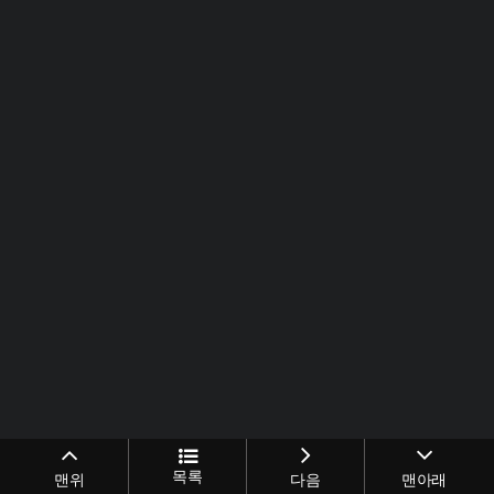
목록
맨위
다음
맨아래