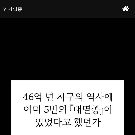
세상이 망한 건 망한 거고, 인간을 사육해 보면 어떨까?이유는 잘 모르겠지만 인류는
인간말종 - 프롤로그
작가 : 디파일러&독타&네네브
종말 해버렸다. 가족을 범하고 서슴없이 죽여버리는 상황. 생존과 욕망만이 남아버린
인간말종
세상에서 살아남은 사람들은 능력을 하나씩 각성하게 된다. 불면증이 심한 성철은
「수면」 능력을 선택하고…밤마다 여자를 사냥해 재우고 면간하기 시작한다!
본문