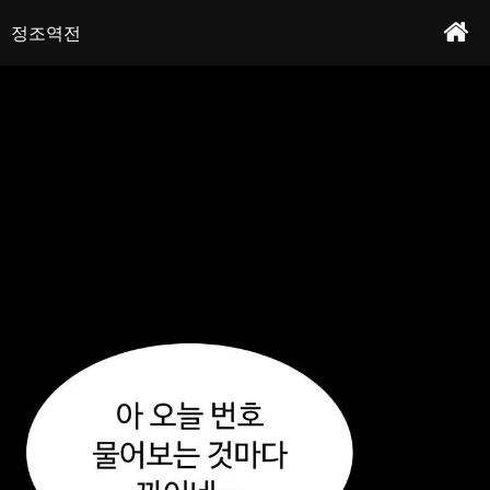
어느 날 남녀의 정조관념이 뒤바뀐 세계에 떨어졌다?! 한 번만 넣어달라며 돈을 쥐어
정조역전 - 프롤로그
작가 : 새런&지호
주는 유부녀에 처녀를 바치는 여대생까지.. 이곳이 바로 천국..? 본격 따먹히기 위한 기
정조역전
행이 시작된다! “뭐야 이 애..? 이런 발칙함은 처음이야…”
본문