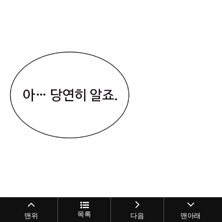
목록
맨위
다음
맨아래