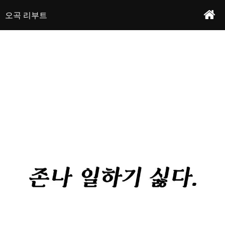
인생을 살아가는 데 중요한 건 도파민! 사회성 제로! 히키코모리 찐따남 신장석은 세상
오곡 리부트 - 프롤로그
작가 : 인간사료&워린&오곡전도사
이 리부트가 되기를 원한다...아~ 꼬추 하나로만 되는 세상은 없나~
오곡 리부트
본문