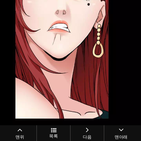
목록
맨위
다음
맨아래