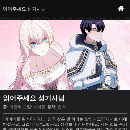
“이야기를 완성하라면…. 연극 같은 걸 하라는 말인가요?”“제대로 이해하셨군요. 그겁
읽어주세요 성기사님 - 프롤로그
작가 : 이광휘&메타툰&편백
니다.”“그렇군요. 생각보다 간단하네요. 저는 겁을 주기에 큰일이라도 난줄 알았잖아
읽어주세요 성기사님
요, 에스델 경.” 연극을 하는 거란 이야기에 알리사의 표정이 밝게 변했다.하지만 밝아
진 알리사의 표정에도 레너드는 여전히 낯빛이 좋지 않았다. “아뇨, 성녀님의 말처럼
본문
그리 간단한 문제는 아닐 겁니다….”“…예?” “대본의 제목이… ‘성기사에게 겁탈…당하는
성녀님’ 이니까요….”
읽어주세요 성기사님
글:
이광휘
그림:
메타툰
원작:
편백
“이야기를 완성하라면…. 연극 같은 걸 하라는 말인가요?”“제대로 이해
하셨군요. 그겁니다.”“그렇군요. 생각보다 간단하네요. 저는 겁을 주기
에 큰일이라도 난줄 알았잖아요, 에스델 경.” 연극을 하는 거란 이야기