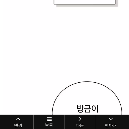
목록
맨위
다음
맨아래