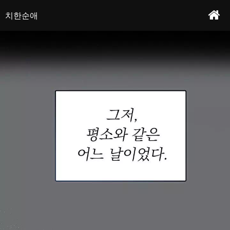
그만..제발 그만하세요...아아. 낯선 손이 자꾸 만져와...!친절하고 상냥한 카페 사장님,
치한순애 - 프롤로그
작가 : 섹시빔&변태중
준희. 알바생 우성은 그런 그녀가 치한을 당하는 것을 본 뒤로, 새로운 성욕에 눈을 떠
치한순애
점차 그녀를 함락 시키기 시작한다.
본문