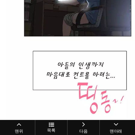
목록
맨위
다음
맨아래