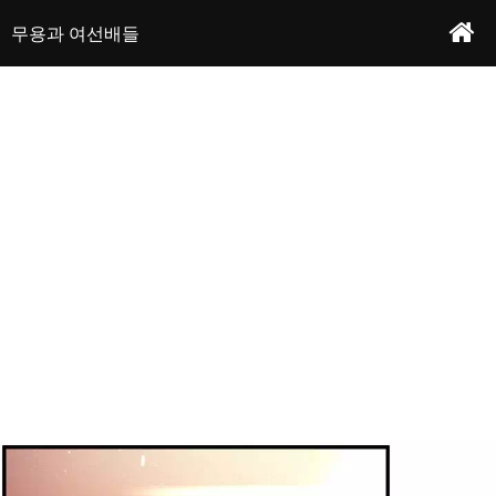
무용과 유일한 남학생이자 노예인 태호는 방안에서 야릇한 팬티를 발견하게 된다.그
무용과 여선배들 - 프롤로그
작가 : 떡상킹&검은토끼
날 이후 주변의 노골적인 시선과 밀착 스트레칭이 시작되는데...
무용과 여선배들
본문