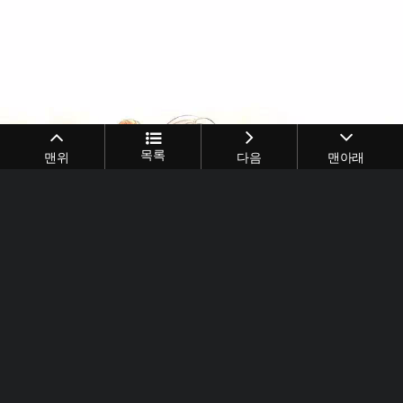
목록
맨위
다음
맨아래