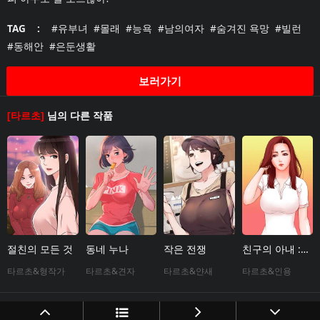
TAG :
#유부녀
#몰래
#능욕
#남의여자
#숨겨진 욕망
#빌런
#동해안
#은둔생활
보러가기
[타르초]
님의 다른 작품
절친의 모든 것
동네 누나
작은 전쟁
친구의 아내 :
니가 사는 그집
타르초&형작가
타르초&견자
타르초&얀새
타르초&인용